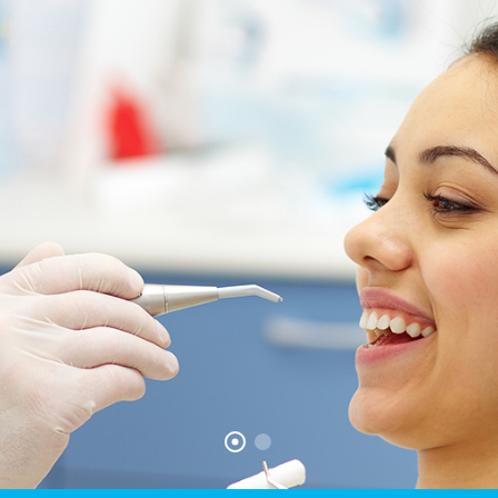
Dal 1989 il dentista di
riferimento a Cantù, in
provincia di Como
CONTATTACI