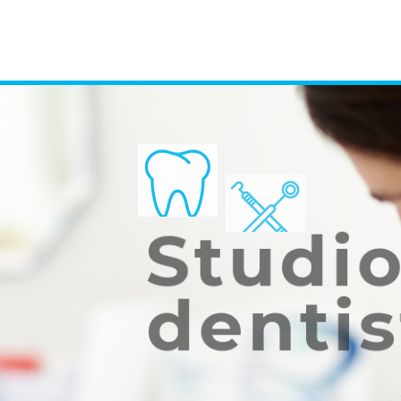
Studi
dentis
DR. CARL